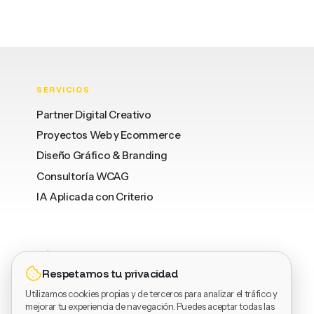
SERVICIOS
Partner Digital Creativo
Proyectos Web y Ecommerce
Diseño Gráfico & Branding
Consultoría WCAG
IA Aplicada con Criterio
DÓNDE
LEGAL
SOCIAL
Respetamos tu privacidad
Barcelona
Privacidad
LinkedIn
Utilizamos cookies propias y de terceros para analizar el tráfico y
Valencia
Términos
Dribbble
mejorar tu experiencia de navegación. Puedes aceptar todas las
Vinaròs
Cookies