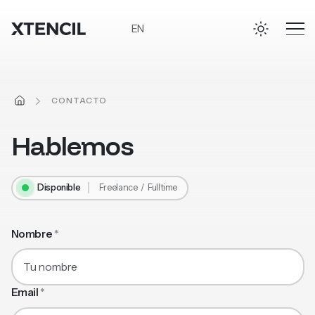
Ir al contenido principal
EN
INICIO
CONTACTO
Hablemos
Disponible
Freelance / Fulltime
Formulario de contacto
Nombre
*
Email
*