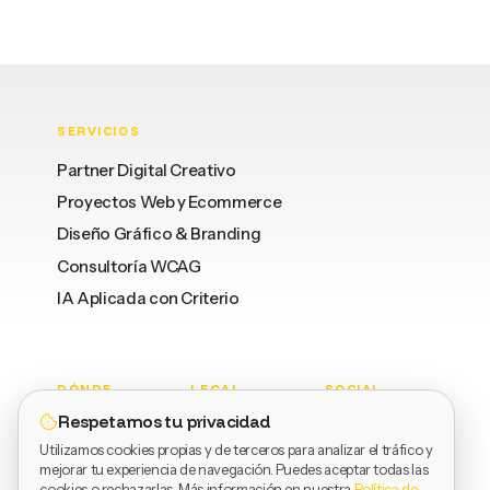
SERVICIOS
Partner Digital Creativo
Proyectos Web y Ecommerce
Diseño Gráfico & Branding
Consultoría WCAG
IA Aplicada con Criterio
DÓNDE
LEGAL
SOCIAL
Respetamos tu privacidad
Barcelona
Privacidad
LinkedIn
Utilizamos cookies propias y de terceros para analizar el tráfico y
Valencia
Términos
Dribbble
mejorar tu experiencia de navegación. Puedes aceptar todas las
Vinaròs
Cookies
Behance
cookies o rechazarlas. Más información en nuestra
Política de