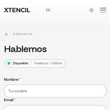
Ir al contenido principal
EN
INICIO
CONTACTO
Hablemos
Disponible
Freelance / Fulltime
Formulario de contacto
Nombre
*
Email
*