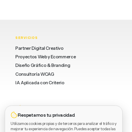
SERVICIOS
Partner Digital Creativo
Proyectos Web y Ecommerce
Diseño Gráfico & Branding
Consultoría WCAG
IA Aplicada con Criterio
DÓNDE
LEGAL
SOCIAL
Respetamos tu privacidad
Barcelona
Privacidad
LinkedIn
Utilizamos cookies propias y de terceros para analizar el tráfico y
Valencia
Términos
Dribbble
mejorar tu experiencia de navegación. Puedes aceptar todas las
Vinaròs
Cookies