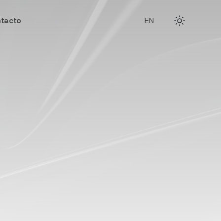
tacto
EN