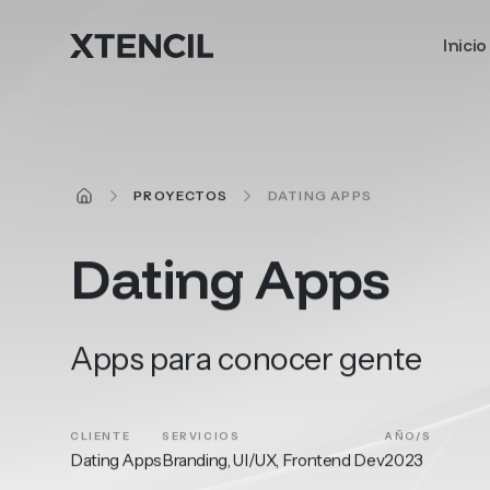
Ir al contenido principal
Inicio
INICIO
PROYECTOS
DATING APPS
Dating
Apps
Apps para conocer gente
CLIENTE
SERVICIOS
AÑO/S
Dating Apps
Branding, UI/UX, Frontend Dev
2023