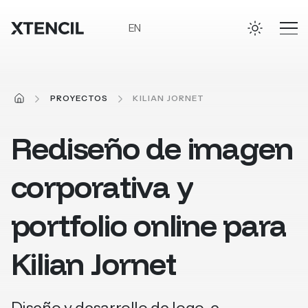
Ir al contenido principal
EN
INICIO
PROYECTOS
KILIAN JORNET
Rediseño
de
imagen
corporativa
y
portfolio
online
para
Kilian
Jornet