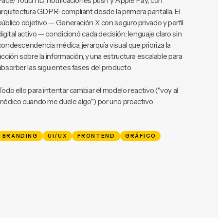
El sistema de diseño resultante cubrió los patrones clave
del stack nativo iOS: integración con Apple Health,
Face/Touch ID, notificaciones push y Apple Pay, con
arquitectura GDPR-compliant desde la primera pantalla. El
público objetivo — Generación X con seguro privado y perfil
digital activo — condicionó cada decisión: lenguaje claro sin
condescendencia médica, jerarquía visual que prioriza la
acción sobre la información, y una estructura escalable para
absorber las siguientes fases del producto.
Todo ello para intentar cambiar el modelo reactivo ("voy al
médico cuando me duele algo") por uno proactivo.
BRANDING
UI/UX
FRONTEND
GRÁFICO