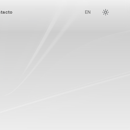
tacto
EN