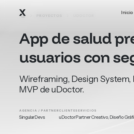
Ir al contenido principal
Inicio
INICIO
PROYECTOS
UDOCTOR
App
de
salud
pr
usuarios
con
se
Wireframing, Design System, L
MVP de uDoctor.
AGENCIA / PARTNER
CLIENTE
SERVICIOS