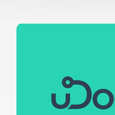
SingularDevs
uDoctor
Partner Creativo, Diseño Gráf