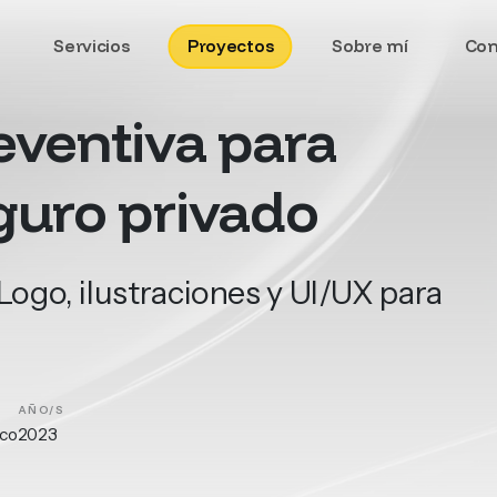
Servicios
Proyectos
Sobre mí
Con
eventiva
para
guro
privado
ogo, ilustraciones y UI/UX para
AÑO/S