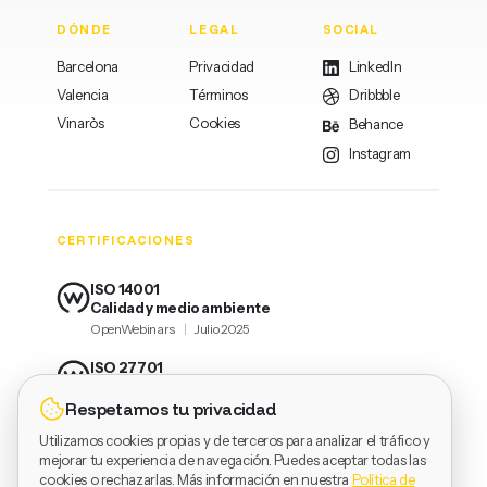
DÓNDE
LEGAL
SOCIAL
Barcelona
Privacidad
LinkedIn
Valencia
Términos
Dribbble
Vinaròs
Cookies
Behance
Instagram
CERTIFICACIONES
ISO 14001
Calidad y medio ambiente
OpenWebinars
|
Julio 2025
ISO 27701
Formación en RGPD
Respetamos tu privacidad
OpenWebinars
|
Julio 2025
Utilizamos cookies propias y de terceros para analizar el tráfico y
ISO 27001
mejorar tu experiencia de navegación. Puedes aceptar todas las
Seguridad de la Información
cookies o rechazarlas. Más información en nuestra
Política de
OpenWebinars
|
Julio 2025