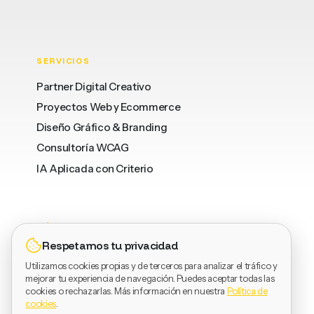
SERVICIOS
Partner Digital Creativo
Proyectos Web y Ecommerce
Diseño Gráfico & Branding
Consultoría WCAG
IA Aplicada con Criterio
DÓNDE
LEGAL
SOCIAL
Respetamos tu privacidad
Barcelona
Privacidad
LinkedIn
Utilizamos cookies propias y de terceros para analizar el tráfico y
Valencia
Términos
Dribbble
mejorar tu experiencia de navegación. Puedes aceptar todas las
Vinaròs
Cookies
Behance
cookies o rechazarlas. Más información en nuestra
Política de
cookies
.
Instagram