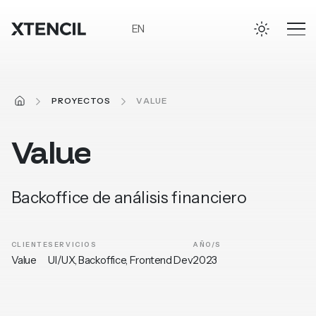
Ir al contenido principal
EN
INICIO
PROYECTOS
VALUE
Value
Backoffice de análisis financiero
CLIENTE
SERVICIOS
AÑO/S
Value
UI/UX, Backoffice, Frontend Dev
2023